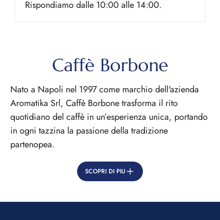
Rispondiamo dalle 10:00 alle 14:00.
Caffè Borbone
Nato a Napoli nel 1997 come marchio dell'azienda
Aromatika Srl, Caffè Borbone trasforma il rito
quotidiano del caffè in un’esperienza unica, portando
in ogni tazzina la passione della tradizione
partenopea.
Oggi siamo uno dei leader nel mercato nazionale
SCOPRI DI PIU
della torrefazione, guidati da un’unica grande
promessa: offrire un caffè buono per tutti , unendo
l'eccellenza delle materie prime a un prezzo
accessibile.