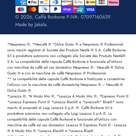
© 2026, Caffè Borbone P.IVA: 07097160639.
Made by
Jakala
.
*Nespresso ®, *Nescafé ® *Dolce Gusto ® e Nespresso ® Professional
sono marchi registrati di Societè des Produits Nestlè ® S.A. Caffè Borbone
Srl è produttore autonomo non collegato alla Societè des Produits Nestlè®
S.A. La compatibilità delle capsule Caffè Borbone è funzionale all'utilizzo
con macchine da caffè ad uso domestico Nespresso ® - Nescafé ® Dolce
Gusto ® e con le macchine da caffè Nespresso ® Professional.
** La compatibilità delle capsule Caffè Borbone è finalizzata a consentirne
l’utilizzo con le macchine da caffè domestiche Nespresso ® – Nescafé ®
Dolce Gusto ®.
*Lavazza ®, *A Modo Mio ®, *Lavazza A Modo Mio ®, *Espresso Point ®
*Lavazza Espresso Point ® *Lavazza Black® e *Lavazza®* Blue®* sono
marchi di proprietà di Luigi Lavazza S.p.A. ®. Caffè Borbone Srl è
produttore autonomo non collegato alla Luigi Lavazza S.p.A.®. La
compatibilità delle capsule Caffè Borbone è funzionale all'utilizzo con
macchine da caffè ad uso domestico Lavazza ® Espresso Point ® - Lavazza
® A Modo Mio ® *Lavazza Black® e *Lavazza Blue®.