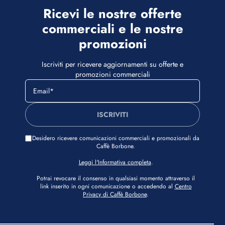
La nostra è una storia di casa. Curiamo ogni fase
Ricevi le nostre offerte
della produzione, dalla selezione dei chicchi fino a
commerciali e le nostre
una tostatura unica, studiata per esaltare il sapore
promozioni
inconfondibile del vero espresso napoletano.
Scopri la gamma e le tue miscele preferite
Iscriviti per ricevere aggiornamenti su offerte e
promozioni commerciali
Che tu sia legato alla tradizione della moka o
preferisca la praticità delle cialde o capsule , la
nostra gamma è pensata per accogliere i gusti di tutta
ISCRIVITI
la famiglia, declinati nelle nostre iconiche sfumature
di aroma e intensità:
Desidero ricevere comunicazioni commerciali e promozionali da
Miscela Blu
(Rotonda e Corposa – Intensità 8):
Caffè Borbone.
Regala un gusto rotondo e corposo, con un aroma
Leggi l'Informativa completa
.
persistente ed equilibrato.
Potrai revocare il consenso in qualsiasi momento attraverso il
Miscela Nera
(Forte e Persistente – Intensità 10):
link inserito in ogni comunicazione o accedendo al
Centro
Privacy di Caffè Borbone
.
Offre un gusto forte e un aroma persistente, ideale per
darsi la giusta carica di energia.