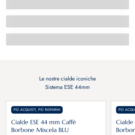
Caffè Lavazza®* A Modo Mio®*
Macchine da caffè
Sistema ESE 44mm
PIÙ ACQUISTI, PIÙ RISPARMI
PIÙ ACQUI
Cialde ESE 44 mm Caffè
Cialde
Borbone Miscela BLU
Borbon