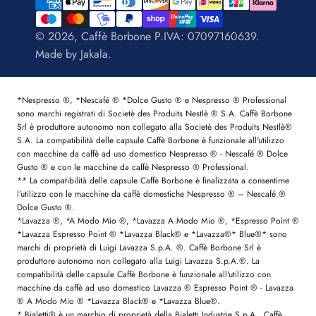
© 2026, Caffè Borbone P.IVA: 07097160639.
Made by
Jakala
.
*Nespresso ®, *Nescafé ® *Dolce Gusto ® e Nespresso ® Professional
sono marchi registrati di Societè des Produits Nestlè ® S.A. Caffè Borbone
Srl è produttore autonomo non collegato alla Societè des Produits Nestlè®
S.A. La compatibilità delle capsule Caffè Borbone è funzionale all'utilizzo
con macchine da caffè ad uso domestico Nespresso ® - Nescafé ® Dolce
Gusto ® e con le macchine da caffè Nespresso ® Professional.
** La compatibilità delle capsule Caffè Borbone è finalizzata a consentirne
l’utilizzo con le macchine da caffè domestiche Nespresso ® – Nescafé ®
Dolce Gusto ®.
*Lavazza ®, *A Modo Mio ®, *Lavazza A Modo Mio ®, *Espresso Point ®
*Lavazza Espresso Point ® *Lavazza Black® e *Lavazza®* Blue®* sono
marchi di proprietà di Luigi Lavazza S.p.A. ®. Caffè Borbone Srl è
produttore autonomo non collegato alla Luigi Lavazza S.p.A.®. La
compatibilità delle capsule Caffè Borbone è funzionale all'utilizzo con
macchine da caffè ad uso domestico Lavazza ® Espresso Point ® - Lavazza
® A Modo Mio ® *Lavazza Black® e *Lavazza Blue®.
* Bialetti® è un marchio di proprietà della Bialetti Industrie S.p.A.. Caffè