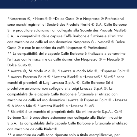
*Nespresso ®, *Nescafé ® *Dolce Gusto ® e Nespresso ® Professional
sono marchi registrati di Societè des Produits Nestlè ® S.A. Caffè Borbone
Srl è produttore autonomo non collegato alla Societè des Produits Nestlè®
S.A. La compatibilità delle capsule Caffè Borbone è funzionale all'utilizzo
con macchine da caffè ad uso domestico Nespresso ® - Nescafé ® Dolce
Gusto ® e con le macchine da caffè Nespresso ® Professional.
** La compatibilità delle capsule Caffè Borbone è finalizzata a consentirne
l’utilizzo con le macchine da caffè domestiche Nespresso ® – Nescafé ®
Dolce Gusto ®.
*Lavazza ®, *A Modo Mio ®, *Lavazza A Modo Mio ®, *Espresso Point ®
*Lavazza Espresso Point ® *Lavazza Black® e *Lavazza®* Blue®* sono
marchi di proprietà di Luigi Lavazza S.p.A. ®. Caffè Borbone Srl è
produttore autonomo non collegato alla Luigi Lavazza S.p.A.®. La
compatibilità delle capsule Caffè Borbone è funzionale all'utilizzo con
macchine da caffè ad uso domestico Lavazza ® Espresso Point ® - Lavazza
® A Modo Mio ® *Lavazza Black® e *Lavazza Blue®.
* Bialetti® è un marchio di proprietà della Bialetti Industrie S.p.A.. Caffè
Borbone S.r.l è produttore autonomo non collegato alla Bialetti Industrie
S.p.A.. La compatibilità delle capsule Caffè Borbone è funzionale all’utilizzo
con macchine da caffè Bialetti®.
**Le macchine da caffè sono riportate solo a titolo esemplificativo, per