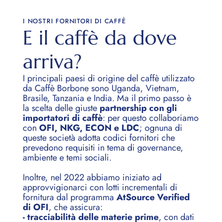
vero, ma anche molto vicino: per questo, escluso il
caffè, Caffè Borbone acquista da quasi 900 fornitori,
I NOSTRI FORNITORI DI CAFFÈ
E il caffè da dove
prevalentemente italiani e di cui circa 1/3 campani.
arriva?
I principali paesi di origine del caffè utilizzato
da Caffè Borbone sono Uganda, Vietnam,
Brasile, Tanzania e India. Ma il primo passo è
la scelta delle giuste
partnership con gli
importatori di caffè
: per questo collaboriamo
con
OFI, NKG, ECON e LDC
; ognuna di
queste società adotta codici fornitori che
prevedono requisiti in tema di governance,
ambiente e temi sociali.
Inoltre, nel 2022 abbiamo iniziato ad
approvvigionarci con lotti incrementali di
fornitura dal programma
AtSource Verified
di OFI
, che assicura:
- tracciabilità delle materie prime
, con dati