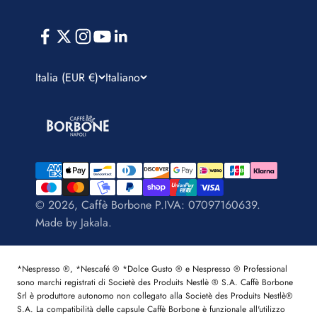
Italia (EUR €)
Italiano
© 2026, Caffè Borbone P.IVA: 07097160639.
Made by
Jakala
.
*Nespresso ®, *Nescafé ® *Dolce Gusto ® e Nespresso ® Professional
sono marchi registrati di Societè des Produits Nestlè ® S.A. Caffè Borbone
Srl è produttore autonomo non collegato alla Societè des Produits Nestlè®
S.A. La compatibilità delle capsule Caffè Borbone è funzionale all'utilizzo