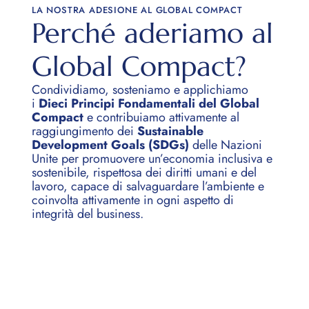
LA NOSTRA ADESIONE AL GLOBAL COMPACT
Perché aderiamo al
Global Compact?
Condividiamo, sosteniamo e applichiamo
i
Dieci Principi Fondamentali del Global
Compact
e contribuiamo attivamente al
raggiungimento dei
Sustainable
Development Goals (SDGs)
delle Nazioni
I nostri fornitori
Unite per promuovere un’economia inclusiva e
sostenibile, rispettosa dei diritti umani e del
lavoro, capace di salvaguardare l’ambiente e
coinvolta attivamente in ogni aspetto di
Caffè Borbone adotta una propria Carta dei Fornitori,
integrità del business.
che definisce i principi a cui i fornitori di beni e
servizi e gli appaltatori devono allinearsi. La Carta
stabilisce alti standard di sostenibilità e garantisce
maggiore controllo su tutti i fornitori che vi si
attengono. A noi piace arrivare sempre più lontano, è