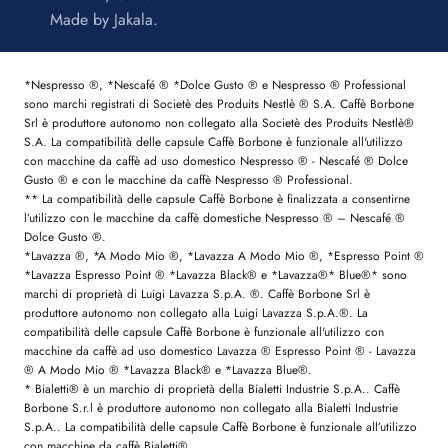
Made by
Jakala
.
*Nespresso ®, *Nescafé ® *Dolce Gusto ® e Nespresso ® Professional
sono marchi registrati di Societè des Produits Nestlè ® S.A. Caffè Borbone
Srl è produttore autonomo non collegato alla Societè des Produits Nestlè®
S.A. La compatibilità delle capsule Caffè Borbone è funzionale all'utilizzo
con macchine da caffè ad uso domestico Nespresso ® - Nescafé ® Dolce
Gusto ® e con le macchine da caffè Nespresso ® Professional.
** La compatibilità delle capsule Caffè Borbone è finalizzata a consentirne
l’utilizzo con le macchine da caffè domestiche Nespresso ® – Nescafé ®
Dolce Gusto ®.
*Lavazza ®, *A Modo Mio ®, *Lavazza A Modo Mio ®, *Espresso Point ®
*Lavazza Espresso Point ® *Lavazza Black® e *Lavazza®* Blue®* sono
marchi di proprietà di Luigi Lavazza S.p.A. ®. Caffè Borbone Srl è
produttore autonomo non collegato alla Luigi Lavazza S.p.A.®. La
compatibilità delle capsule Caffè Borbone è funzionale all'utilizzo con
macchine da caffè ad uso domestico Lavazza ® Espresso Point ® - Lavazza
® A Modo Mio ® *Lavazza Black® e *Lavazza Blue®.
* Bialetti® è un marchio di proprietà della Bialetti Industrie S.p.A.. Caffè
Borbone S.r.l è produttore autonomo non collegato alla Bialetti Industrie
S.p.A.. La compatibilità delle capsule Caffè Borbone è funzionale all’utilizzo
con macchine da caffè Bialetti®.