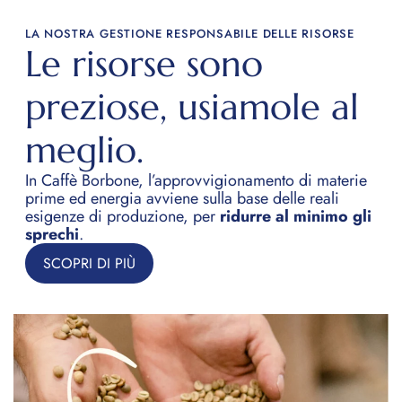
fermiamo qui: abbiamo una nuova area dello
LA NOSTRA GESTIONE RESPONSABILE DELLE RISORSE
stabilimento, che prevede anche un impianto
Le risorse sono
fotovoltaico da 1000 kW, interamente dedicato
preziose, usiamole al
all’
autoconsumo
.
meglio.
In Caffè Borbone, l’approvvigionamento di materie
prime ed energia avviene sulla base delle reali
esigenze di produzione, per
ridurre al minimo gli
sprechi
.
SCOPRI DI PIÙ