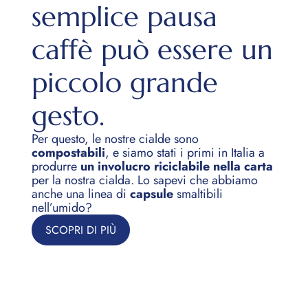
semplice pausa
caffè può essere un
piccolo grande
gesto.
Per questo, le nostre cialde sono
compostabili
, e siamo stati i primi in Italia a
produrre
un involucro riciclabile nella carta
La nostra energia
per la nostra cialda. Lo sapevi che abbiamo
anche una linea di
capsule
smaltibili
nell’umido?
Dal 2022, il nostro stabilimento di Caivano
SCOPRI DI PIÙ
utilizza
solo energia elettrica rinnovabile
e, nella
sede, sono attivi due
impianti fotovoltaici
. Il più
grande (500 kW) è in grado, da solo, di produrre il
15% del fabbisogno di energia elettrica. Ma non ci