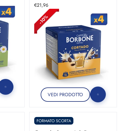
Prezzo scontato
€21,96
VEDI PRODOTTO
FORMATO SCORTA