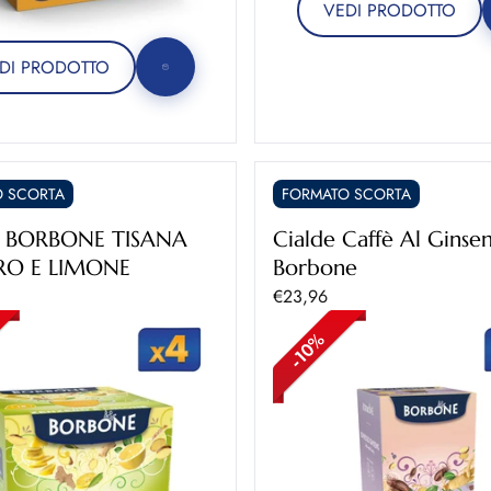
VEDI PRODOTTO
DI PRODOTTO
 SCORTA
FORMATO SCORTA
E BORBONE TISANA
Cialde Caffè Al Ginse
RO E LIMONE
Borbone
ontato
Prezzo scontato
€23,96