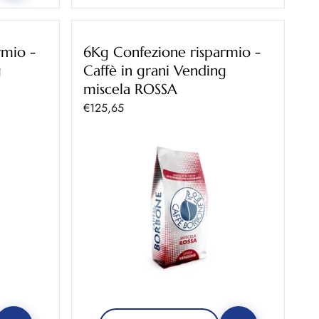
rmio -
6Kg Confezione risparmio -
g
Caffè in grani Vending
miscela ROSSA
Prezzo scontato
€125,65