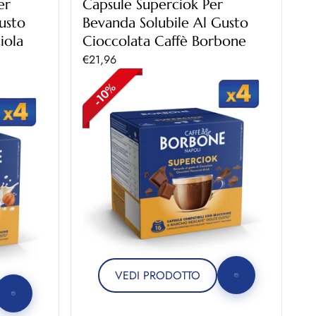
er
Capsule Superciok Per
usto
Bevanda Solubile Al Gusto
iola
Cioccolata Caffè Borbone
Prezzo scontato
€21,96
VEDI PRODOTTO