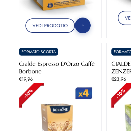
VE
VEDI PRODOTTO
FORMATO SCORTA
FORMATO
Cialde Espresso D'Orzo Caffè
CIALD
Borbone
ZENZE
Prezzo scontato
Prezzo sc
€19,96
€23,96