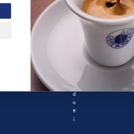
talia per ordini da 40€
Registrati alla Newsle
TO
OFFERTE
IL MONDO DI BORBONE
SOSTENIBILITÀ
BORBONE CLU