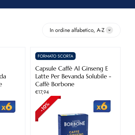
Ordina
In ordine alfabetico, A-Z
FORMATO SCORTA
Capsule Caffè Al Ginseng E
nda
Latte Per Bevanda Solubile -
e
Caffè Borbone
Prezzo scontato
€17,94