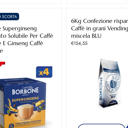
 SCORTA
6Kg Confezione rispa
e Superginseng
Caffè in grani Vendin
to Solubile Per Caffè
miscela BLU
e E Ginseng Caffè
Prezzo scontato
€154,55
e
ontato