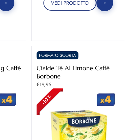
VEDI PRODOTTO
FORMATO SCORTA
ng Caffè
Cialde Tè Al Limone Caffè
Borbone
Prezzo scontato
€19,96