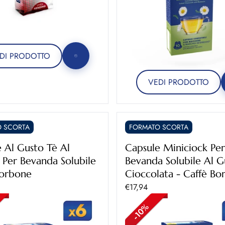
DI PRODOTTO
VEDI PRODOTTO
 SCORTA
FORMATO SCORTA
 Al Gusto Tè Al
Capsule Miniciock Per
Per Bevanda Solubile
Bevanda Solubile Al G
Borbone
Cioccolata - Caffè Bo
ontato
Prezzo scontato
€17,94