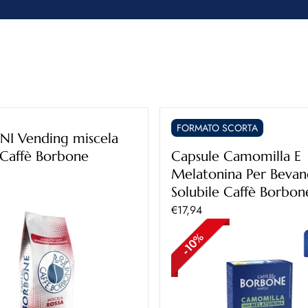
FORMATO SCORTA
NI Vending miscela
Caffè Borbone
Capsule Camomilla E
ontato
Melatonina Per Beva
Solubile Caffè Borbon
Prezzo scontato
€17,94