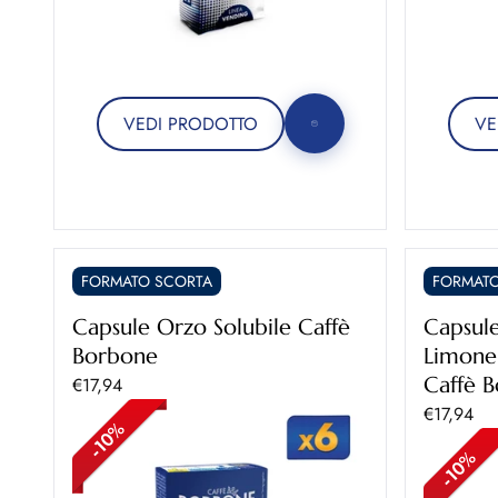
VEDI PRODOTTO
VE
FORMATO SCORTA
FORMATO
Capsule Orzo Solubile Caffè
Capsule
Borbone
Limone 
Prezzo scontato
Caffè 
€17,94
Prezzo sc
€17,94