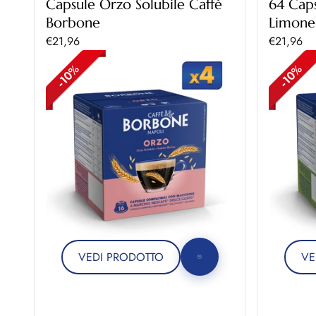
Capsule Orzo Solubile Caffè
64 Caps
Borbone
Limone
Prezzo scontato
Prezzo sc
€21,96
€21,96
VEDI PRODOTTO
VE