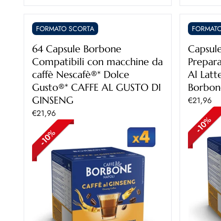
FORMATO SCORTA
FORMATO
64 Capsule Borbone
Capsul
Compatibili con macchine da
Prepara
caffè Nescafè®* Dolce
Al Latt
Gusto®* CAFFE AL GUSTO DI
Borbon
GINSENG
Prezzo sc
€21,96
Prezzo scontato
€21,96