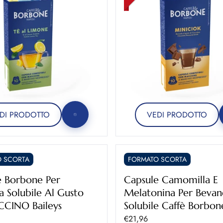
DI PRODOTTO
VEDI PRODOTTO
 SCORTA
FORMATO SCORTA
e Borbone Per
Capsule Camomilla E
 Solubile Al Gusto
Melatonina Per Beva
CINO Baileys
Solubile Caffè Borbon
ontato
Prezzo scontato
€21,96