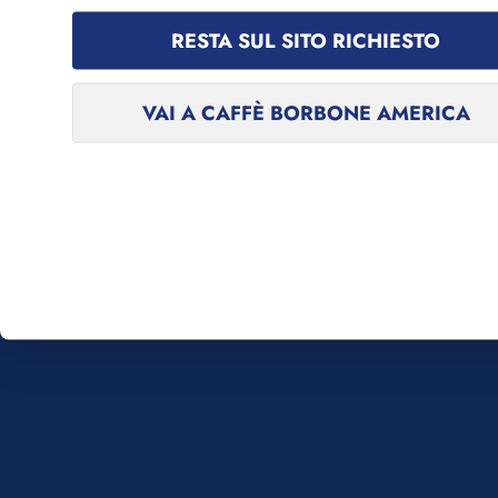
Vai al contenuto
i subito 5€ di sconto!
Spedizione gratuita in I
RESTA SUL SITO RICHIESTO
Caffè Borbone
VAI A CAFFÈ BORBONE AMERICA
PRODOTTI
ABBONAMEN