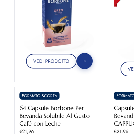
VEDI PRODOTTO
VE
FORMATO SCORTA
FORMATO
64 Capsule Borbone Per
Capsul
Bevanda Solubile Al Gusto
Bevanda
Café con Leche
CAPPUC
Prezzo scontato
Prezzo sc
€21,96
€21,96