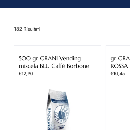
182 Risultati
500 gr GRANI Vending
gr GRA
miscela BLU Caffè Borbone
ROSSA 
Prezzo scontato
Prezzo sc
€12,90
€10,45