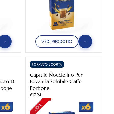
VEDI PRODOTTO
FORMATO SCORTA
Capsule Nocciolino Per
usto Di
Bevanda Solubile Caffè
rbone
Borbone
Prezzo scontato
€17,94