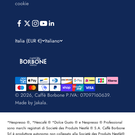
cookie
Italia (EUR €)
Italiano
© 2026, Caffè Borbone P.IVA: 07097160639.
Made by
Jakala
.
*Nespresso ®, *Nescafé ® *Dolce Gusto ® e Nespresso ® Professional
sono marchi registrati di Societè des Produits Nestlè ® S.A. Caffè Borbone
Srl è produttore autonomo non collegato alla Societè des Produits Nestlè®