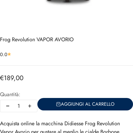
Frog Revolution VAPOR AVORIO
0.0
Prezzo scontato
€189,00
Quantità:
AGGIUNGI AL CARRELLO
Acquista online la macchina Didiesse Frog Revolution
Vapor Avorio per gustare al meglio le cialde Borbone