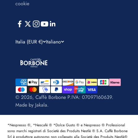
cookie
Italia (EUR €)
Italiano
© 2026, Caffè Borbone P.IVA: 07097160639.
Made by
Jakala
.
*Nespresso ®, *Nescafé ® *Dolce Gusto ® e Nespresso ® Professional
sono marchi registrati di Societè des Produits Nestlè ® S.A. Caffè Borbone
Srl è produttore autonomo non collegato alla Societè des Produits Nestlè®