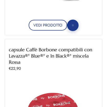
VEDI PRODOTTO
capsule Caffè Borbone compatibili con
Lavazza®* Blue®* e In Black®* miscela
Rossa
Prezzo scontato
€22,90