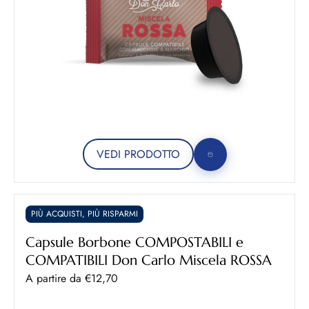
VEDI PRODOTTO
PIÙ ACQUISTI, PIÙ RISPARMI
Capsule Borbone COMPOSTABILI e
COMPATIBILI Don Carlo Miscela ROSSA
Prezzo scontato
A partire da €12,70