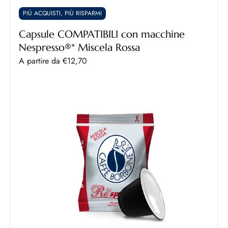
PIÙ ACQUISTI, PIÙ RISPARMI
Capsule COMPATIBILI con macchine
Nespresso®* Miscela Rossa
Prezzo scontato
A partire da €12,70