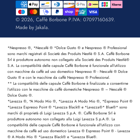
© 2026, Caffè Borbone P.IVA: 07097160639.
Made by
Jakala
.
*Nespresso ®, *Nescafé ® *Dolce Gusto ® e Nespresso ® Professional
sono marchi registrati di Societè des Produits Nestlè ® S.A. Caffè Borbone
Srl è produttore autonomo non collegato alla Societè des Produits Nestlè®
S.A. La compatibilità delle capsule Caffè Borbone è funzionale all'utilizzo
con macchine da caffè ad uso domestico Nespresso ® - Nescafé ® Dolce
Gusto ® e con le macchine da caffè Nespresso ® Professional.
** La compatibilità delle capsule Caffè Borbone è finalizzata a consentirne
l’utilizzo con le macchine da caffè domestiche Nespresso ® – Nescafé ®
Dolce Gusto ®.
*Lavazza ®, *A Modo Mio ®, *Lavazza A Modo Mio ®, *Espresso Point ®
*Lavazza Espresso Point ® *Lavazza Black® e *Lavazza®* Blue®* sono
marchi di proprietà di Luigi Lavazza S.p.A. ®. Caffè Borbone Srl è
produttore autonomo non collegato alla Luigi Lavazza S.p.A.®. La
compatibilità delle capsule Caffè Borbone è funzionale all'utilizzo con
macchine da caffè ad uso domestico Lavazza ® Espresso Point ® - Lavazza
® A Modo Mio ® *Lavazza Black® e *Lavazza Blue®.