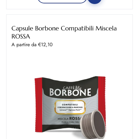
Capsule Borbone Compatibili Miscela
ROSSA
Prezzo scontato
A partire da €12,10