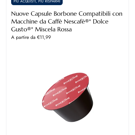
PIÙ ACQUISTI, PIÙ RISPARMI
Nuove Capsule Borbone Compatibili con
Macchine da Caffè Nescafè®* Dolce
Gusto®* Miscela Rossa
Prezzo scontato
A partire da €11,99