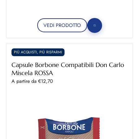
VEDI PRODOTTO
PIÙ ACQUISTI, PIÙ RISPARMI
Capsule Borbone Compatibili Don Carlo
Miscela ROSSA
Prezzo scontato
A partire da €12,70