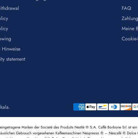
withdrawal
FAQ
licy
Zahlung
licy
Meine B
owing
Cookie-
e Hinweise
ity statement
akala
.
getragene Marken der Societé des Produits Nestlè ® S.A. Caffè Borbone Srl ist ein 
 häuslichen Gebrauch vorgesehenen Kaffeemaschinen Nespresso ® – Nescafé ® Dolce G