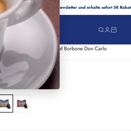
Abonniere den Newsletter und erhalte sofort 5€ Rabatt!
Suche
Anmelden
Warenko
schung Kapseln kompatibel Borbone Don Carlo
PC)