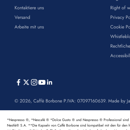
Kontaktiere uns
Right of 
Versand
Privacy Po
Arbeite mit uns
Cookie Po
Whistlebl
Rechtlich
Accessibil
© 2026, Caffè Borbone P.IVA: 07097160639. Made by
J
*Nespresso ®, *Nescafé ® *Dolce Gusto ® und Nespresso ® Professional sind ein
Nestlè® S.A. **Die Kapseln von Caffè Borbone sind kompatibel mit den für den