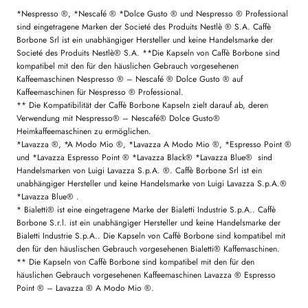
*Nespresso ®, *Nescafé ® *Dolce Gusto ® und Nespresso ® Professional
sind eingetragene Marken der Societé des Produits Nestlè ® S.A. Caffè
Borbone Srl ist ein unabhängiger Hersteller und keine Handelsmarke der
Societé des Produits Nestlè® S.A. **Die Kapseln von Caffè Borbone sind
kompatibel mit den für den häuslichen Gebrauch vorgesehenen
Kaffeemaschinen Nespresso ® – Nescafé ® Dolce Gusto ® auf
Kaffeemaschinen für Nespresso ® Professional.
** Die Kompatibilität der Caffè Borbone Kapseln zielt darauf ab, deren
Verwendung mit Nespresso® – Nescafé® Dolce Gusto®
Heimkaffeemaschinen zu ermöglichen.
*Lavazza ®, *A Modo Mio ®, *Lavazza A Modo Mio ®, *Espresso Point ®
und *Lavazza Espresso Point ® *Lavazza Black® *Lavazza Blue® sind
Handelsmarken von Luigi Lavazza S.p.A. ®. Caffè Borbone Srl ist ein
unabhängiger Hersteller und keine Handelsmarke von Luigi Lavazza S.p.A.®
*Lavazza Blue® .
* Bialetti® ist eine eingetragene Marke der Bialetti Industrie S.p.A.. Caffè
Borbone S.r.l. ist ein unabhängiger Hersteller und keine Handelsmarke der
Bialetti Industrie S.p.A.. Die Kapseln von Caffè Borbone sind kompatibel mit
den für den häuslischen Gebrauch vorgesehenen Bialetti® Kaffemaschinen.
** Die Kapseln von Caffè Borbone sind kompatibel mit den für den
häuslichen Gebrauch vorgesehenen Kaffeemaschinen Lavazza ® Espresso
Point ® – Lavazza ® A Modo Mio ®.