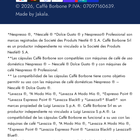
© 2026, Caffè Borbone P.IVA: 07097160639.
Made by
Jakala
.
*Nespresso ®, *Nescafé ® *Dolce Gusto ® y Nespresso® Professional son
marcas registradas de Societé des Produits Nestlé ® S.A. Caffè Borbone Srl
es un productor independiente no vinculado a la Societé des Produits
Nestlé® S.A.
**Las cápsulas Caffè Borbone son compatibles con máquinas de café de uso
doméstico Nespresso ® – Nescafé ® Dolce Gusto ® y con máquinas de
café Nespresso ® Professional.
** La compatibilidad de las cápsulas Caffè Borbone tiene como objetivo
permitir su uso con las máquinas de café domésticas Nespresso ® –
Nescafé ® Dolce Gusto ®.
*Lavazza ®, *A Modo Mio ®, *Lavazza A Modo Mio ®, *Espresso Point ®
*Lavazza Espresso Point ® *Lavazza Black® y *Lavazza®* Blue®* son
marcas propiedad de Luigi Lavazza S.p.A. ®. Caffè Borbone Srl es un
productor independiente no vinculado a Luigi Lavazza S.p.A.®. La
compatibilidad de las cápsulas Caffè Borbone es funcional a su uso con las
máquinas de café *Lavazza ®, *A Modo Mio ®, *Lavazza A Modo Mio ®,
*Espresso Point ® *Lavazza Espresso Point ® *Lavazza Black® y Lavazza®
Blue®.