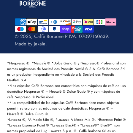
© 2026, Caffè Borbone P.IVA: 07097160639.
Made by
Jakala
.
*Nespresso ®, *Nescafé ® *Dolce Gusto ® y Nespresso® Professional son
marcas registradas de Societé des Produits Nestlé ® S.A. Caffè Borbone Srl
es un productor independiente no vinculado a la Societé des Produits
Nestlé® S.A.
**Las cápsulas Caffè Borbone son compatibles con máquinas de café de uso
doméstico Nespresso ® – Nescafé ® Dolce Gusto ® y con máquinas de
café Nespresso ® Professional.
** La compatibilidad de las cápsulas Caffè Borbone tiene como objetivo
permitir su uso con las máquinas de café domésticas Nespresso ® –
Nescafé ® Dolce Gusto ®.
*Lavazza ®, *A Modo Mio ®, *Lavazza A Modo Mio ®, *Espresso Point ®
*Lavazza Espresso Point ® *Lavazza Black® y *Lavazza®* Blue®* son
marcas propiedad de Luigi Lavazza S.p.A. ®. Caffè Borbone Srl es un