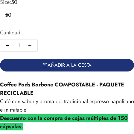
Size:
50
50
Cantidad:
AÑADIR A LA CESTA
Coffee Pods Borbone COMPOSTABLE - PAQUETE
RECICLABLE
Café con sabor y aroma del tradicional espresso napolitano
e inimitable
Descuento con la compra de cajas múltiples de 150
cápsulas.