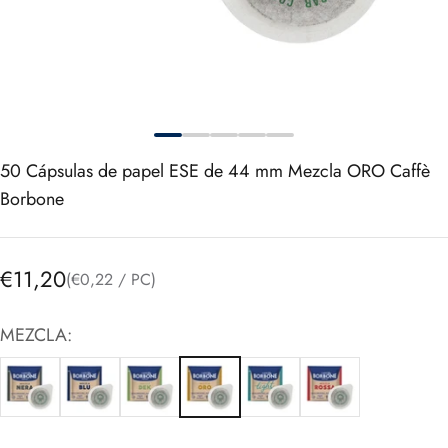
50
Cápsulas de papel ESE de 44 mm Mezcla ORO Caffè
Borbone
Precio de oferta
€11,20
(€0,22 / PC)
MEZCLA: