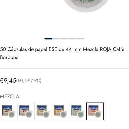
50
Cápsulas de papel ESE de 44 mm Mezcla ROJA Caffè
Borbone
Precio de oferta
€9,45
(€0,19 / PC)
MEZCLA: