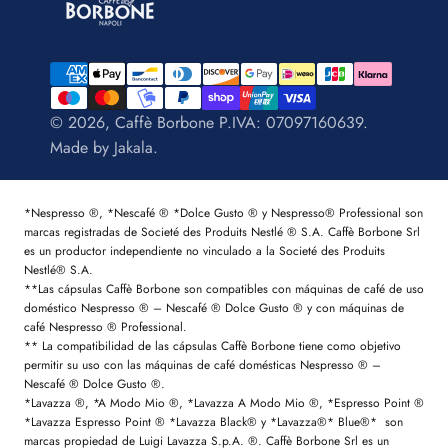
© 2026, Caffè Borbone P.IVA: 07097160639.
Made by
Jakala
.
*Nespresso ®, *Nescafé ® *Dolce Gusto ® y Nespresso® Professional son
marcas registradas de Societé des Produits Nestlé ® S.A. Caffè Borbone Srl
es un productor independiente no vinculado a la Societé des Produits
Nestlé® S.A.
**Las cápsulas Caffè Borbone son compatibles con máquinas de café de uso
doméstico Nespresso ® – Nescafé ® Dolce Gusto ® y con máquinas de
café Nespresso ® Professional.
** La compatibilidad de las cápsulas Caffè Borbone tiene como objetivo
permitir su uso con las máquinas de café domésticas Nespresso ® –
Nescafé ® Dolce Gusto ®.
*Lavazza ®, *A Modo Mio ®, *Lavazza A Modo Mio ®, *Espresso Point ®
*Lavazza Espresso Point ® *Lavazza Black® y *Lavazza®* Blue®* son
marcas propiedad de Luigi Lavazza S.p.A. ®. Caffè Borbone Srl es un