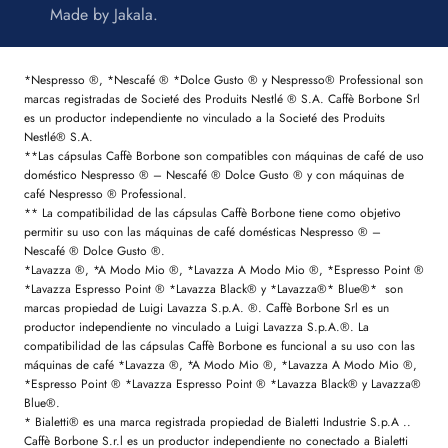
Made by
Jakala
.
*Nespresso ®, *Nescafé ® *Dolce Gusto ® y Nespresso® Professional son
marcas registradas de Societé des Produits Nestlé ® S.A. Caffè Borbone Srl
es un productor independiente no vinculado a la Societé des Produits
Nestlé® S.A.
**Las cápsulas Caffè Borbone son compatibles con máquinas de café de uso
doméstico Nespresso ® – Nescafé ® Dolce Gusto ® y con máquinas de
café Nespresso ® Professional.
** La compatibilidad de las cápsulas Caffè Borbone tiene como objetivo
permitir su uso con las máquinas de café domésticas Nespresso ® –
Nescafé ® Dolce Gusto ®.
*Lavazza ®, *A Modo Mio ®, *Lavazza A Modo Mio ®, *Espresso Point ®
*Lavazza Espresso Point ® *Lavazza Black® y *Lavazza®* Blue®* son
marcas propiedad de Luigi Lavazza S.p.A. ®. Caffè Borbone Srl es un
productor independiente no vinculado a Luigi Lavazza S.p.A.®. La
compatibilidad de las cápsulas Caffè Borbone es funcional a su uso con las
máquinas de café *Lavazza ®, *A Modo Mio ®, *Lavazza A Modo Mio ®,
*Espresso Point ® *Lavazza Espresso Point ® *Lavazza Black® y Lavazza®
Blue®.
* Bialetti® es una marca registrada propiedad de Bialetti Industrie S.p.A ..
Caffè Borbone S.r.l es un productor independiente no conectado a Bialetti