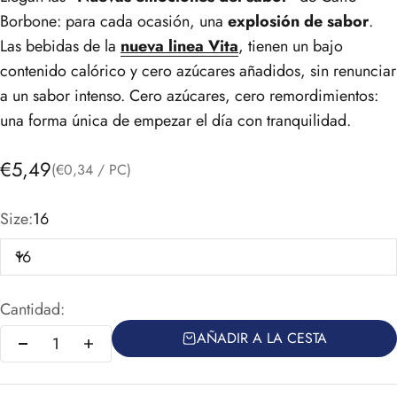
Borbone: para cada ocasión, una
explosión de sabor
.
Las bebidas de la
nueva linea Vita
, tienen un bajo
contenido calórico y cero azúcares añadidos, sin renunciar
a un sabor intenso. Cero azúcares, cero remordimientos:
una forma única de empezar el día con tranquilidad.
Precio de oferta
€5,49
(€0,34 / PC)
Size:
16
16
Cantidad:
AÑADIR A LA CESTA