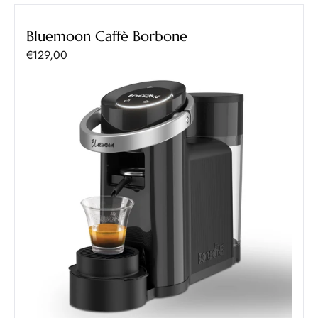
Bluemoon Caffè Borbone
Prezzo scontato
€129,00