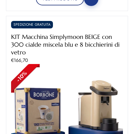
SPEDIZIONE GRATUITA
KIT Macchina Simplymoon BEIGE con
300 cialde miscela blu e 8 bicchierini di
vetro
Prezzo scontato
€166,70