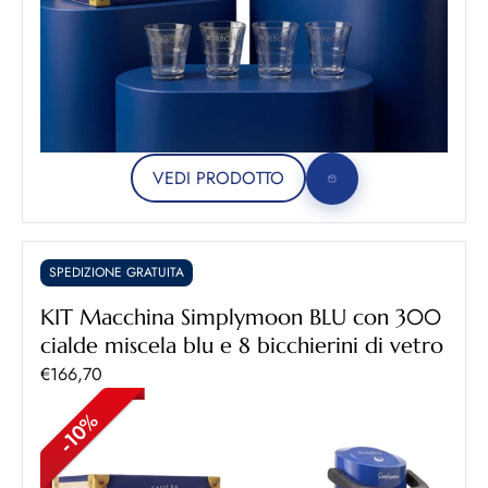
VEDI PRODOTTO
SPEDIZIONE GRATUITA
KIT Macchina Simplymoon BLU con 300
cialde miscela blu e 8 bicchierini di vetro
Prezzo scontato
€166,70