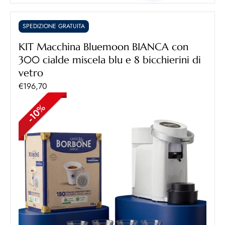
SPEDIZIONE GRATUITA
KIT Macchina Bluemoon BIANCA con
300 cialde miscela blu e 8 bicchierini di
vetro
Prezzo scontato
€196,70