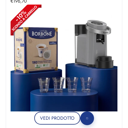
Prezzo scontato
€196,70
VEDI PRODOTTO