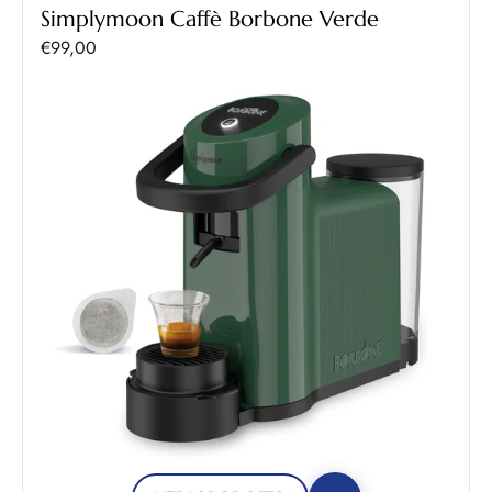
Simplymoon Caffè Borbone Verde
Prezzo scontato
€99,00