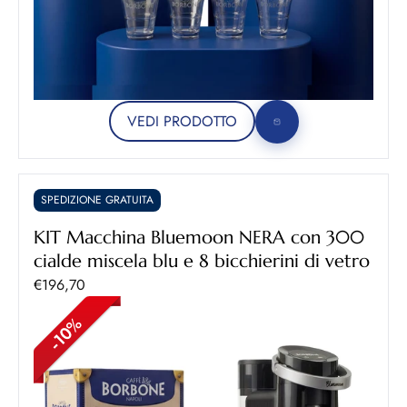
VEDI PRODOTTO
SPEDIZIONE GRATUITA
KIT Macchina Bluemoon NERA con 300
cialde miscela blu e 8 bicchierini di vetro
Prezzo scontato
€196,70