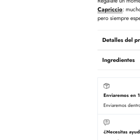
Regálate un momen
Capriccio
: mucho
pero siempre espe
Detalles del p
Ingredientes
Enviaremos en 1
Enviaremos dentr
¿Necesitas ayu