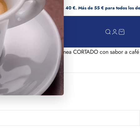
s los pedidos superiores a 40 €. Más de 55 € para todos los demás p
Buscar
Iniciar sesió
Carrito
orbone para bebida instantánea CORTADO con sabor a café
ta
C)