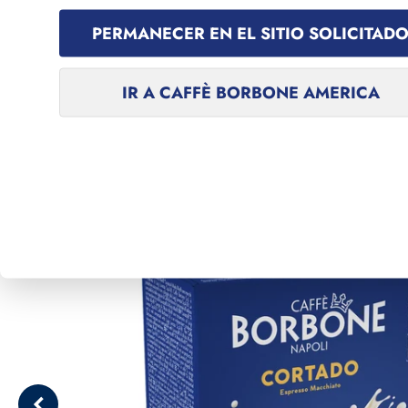
Ir al contenido
¡Suscríbete a la Newsletter y recibe inmediatamente 5€ de 
PERMANECER EN EL SITIO SOLICITAD
Caffè Borbone
IR A CAFFÈ BORBONE AMERICA
PRODUCTOS
PROMOCIO