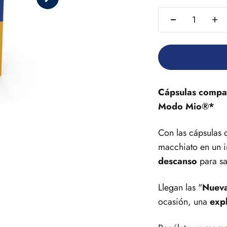
Siguiente
Cápsulas compat
Modo Mio®*
Con las cápsulas 
macchiato en un in
descanso
para sa
Llegan las "
Nueva
ocasión, una
exp