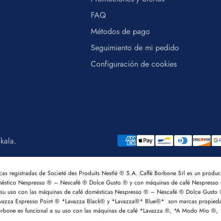
FAQ
Métodos de pago
Seguimiento de mi pedido
Configuración de cookies
akala
.
registradas de Societé des Produits Nestlé ® S.A. Caffè Borbone Srl es un producto
méstico Nespresso ® – Nescafé ® Dolce Gusto ® y con máquinas de café Nespresso 
ir su uso con las máquinas de café domésticas Nespresso ® – Nescafé ® Dolce Gusto
za Espresso Point ® *Lavazza Black® y *Lavazza®* Blue®* son marcas propiedad d
è Borbone es funcional a su uso con las máquinas de café *Lavazza ®, *A Modo Mio 