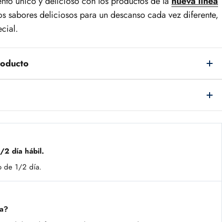
to único y delicioso con los productos de la
nueva lìnea
s sabores deliciosos para un descanso cada vez diferente,
cial.
roducto
/2 día hábil.
o de 1/2 día.
da?