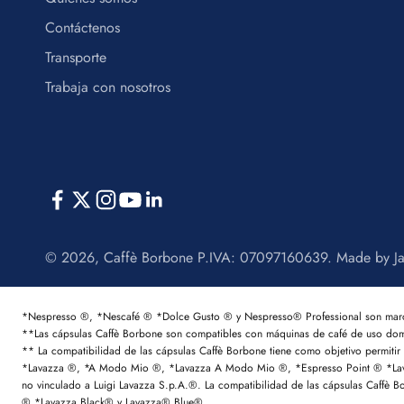
Contáctenos
Transporte
Trabaja con nosotros
© 2026, Caffè Borbone P.IVA: 07097160639. Made by
J
*Nespresso ®, *Nescafé ® *Dolce Gusto ® y Nespresso® Professional son marcas 
**Las cápsulas Caffè Borbone son compatibles con máquinas de café de uso do
** La compatibilidad de las cápsulas Caffè Borbone tiene como objetivo permit
*Lavazza ®, *A Modo Mio ®, *Lavazza A Modo Mio ®, *Espresso Point ® *Lavaz
no vinculado a Luigi Lavazza S.p.A.®. La compatibilidad de las cápsulas Caff
® *Lavazza Black® y Lavazza® Blue®.